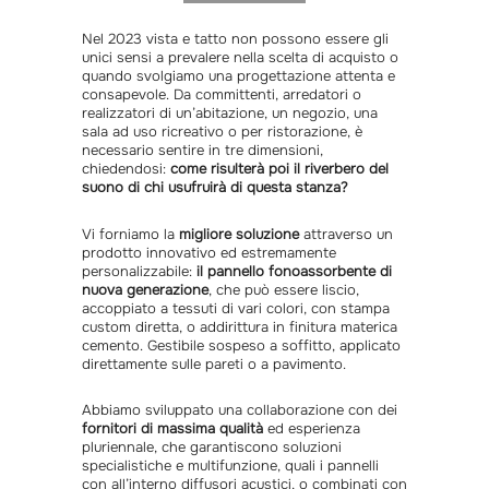
Nel 2023 vista e tatto non possono essere gli
unici sensi a prevalere nella scelta di acquisto o
quando svolgiamo una progettazione attenta e
consapevole. Da committenti, arredatori o
realizzatori di un’abitazione, un negozio, una
sala ad uso ricreativo o per ristorazione, è
necessario sentire in tre dimensioni,
chiedendosi:
come risulterà poi il riverbero del
suono di chi usufruirà di questa stanza?
Vi forniamo la
migliore soluzione
attraverso un
prodotto innovativo ed estremamente
personalizzabile:
il pannello fonoassorbente di
nuova generazione
, che può essere liscio,
accoppiato a tessuti di vari colori, con stampa
custom diretta, o addirittura in finitura materica
cemento. Gestibile sospeso a soffitto, applicato
direttamente sulle pareti o a pavimento.
Abbiamo sviluppato una collaborazione con dei
fornitori di massima qualità
ed esperienza
pluriennale, che garantiscono soluzioni
specialistiche e multifunzione, quali i pannelli
con all’interno diffusori acustici, o combinati con