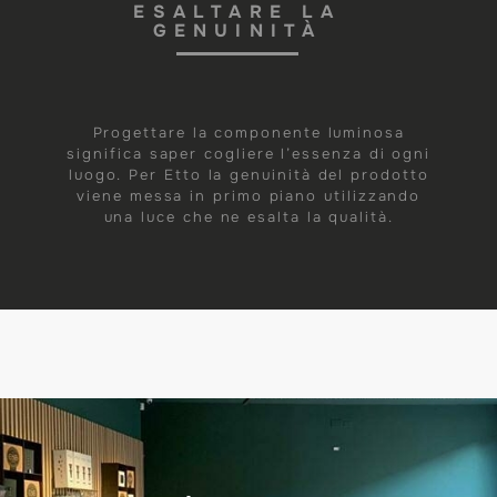
ESALTARE LA
GENUINITÀ
Progettare la componente luminosa
significa saper cogliere l’essenza di ogni
luogo. Per Etto la genuinità del prodotto
viene messa in primo piano utilizzando
una luce che ne esalta la qualità.