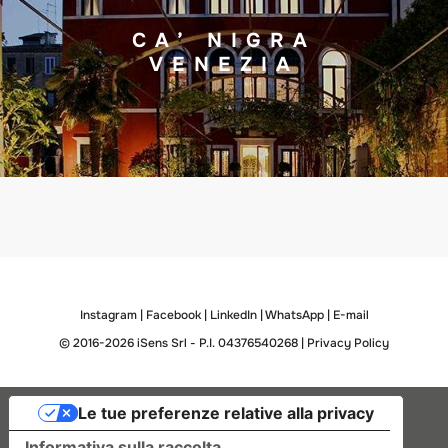
CA’ NIGRA
VENEZIA
Instagram
|
Facebook
|
LinkedIn
|
WhatsApp
|
E-mail
© 2016-2026 iSens Srl - P.I. 04376540268 |
Privacy Policy
Le tue preferenze relative alla privacy
Informativa sulla raccolta