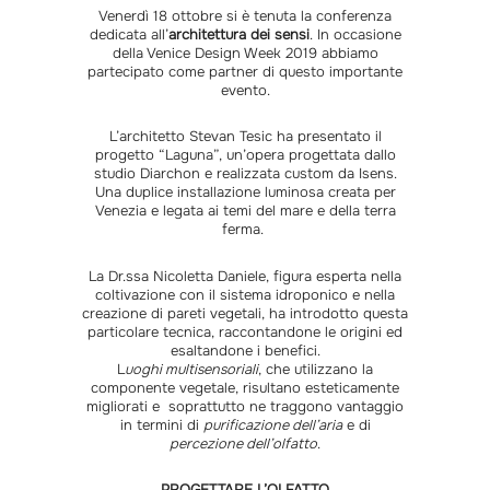
Venerdì 18 ottobre si è tenuta la conferenza
dedicata all’
architettura dei sensi
. In occasione
della
Venice Design Week 2019
abbiamo
partecipato come partner di questo importante
evento.
L’architetto Stevan Tesic ha presentato il
progetto “Laguna”, un’opera progettata dallo
studio Diarchon e realizzata custom da Isens.
Una duplice installazione luminosa creata per
Venezia e legata ai temi del mare e della terra
ferma.
La Dr.ssa Nicoletta Daniele, figura esperta nella
coltivazione con il sistema idroponico e nella
creazione di pareti vegetali, ha introdotto questa
particolare tecnica, raccontandone le origini ed
esaltandone i benefici.
L
uoghi multisensoriali
, che utilizzano la
componente vegetale, risultano esteticamente
migliorati e soprattutto ne traggono vantaggio
in termini di
purificazione dell’aria
e di
percezione dell’olfatto
.